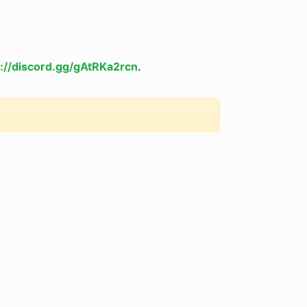
s://discord.gg/gAtRKa2rcn
.